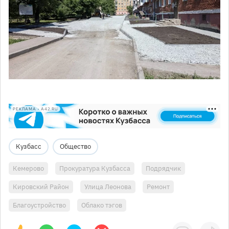
РЕКЛАМА • A42.RU
Кузбасс
Общество
Кемерово
Прокуратура Кузбасса
Подрядчик
Кировский Район
Улица Леонова
Ремонт
Благоустройство
Облако тэгов