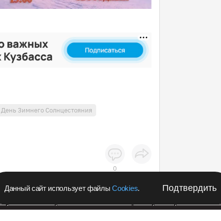
День Зимнего Солнцестояния
0
Подтвердить
Данный сайт использует файлы
Cookies
.
апустил в Кемеровской области акцию с розыгрышем iPho