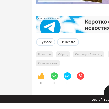
РЕКЛАМА • A42.RU
Кузбасс
Общество
Шаманы
Обряд
Кузнецкий Алатау
Облако тэгов
0
0
0
0
Билайн з