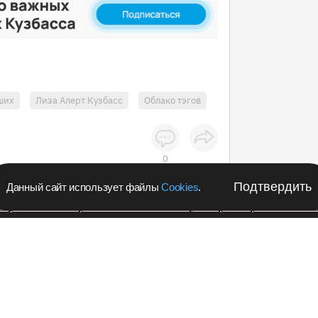
ших
Лиза Алерт Кузбасс
Облако тэгов
0
Подтвердить
Данный сайт использует файлы
Cookies
.
апустил в Кемеровской области акцию с розыгрышем iPho
Подпишитес
Происшествия
новости в 