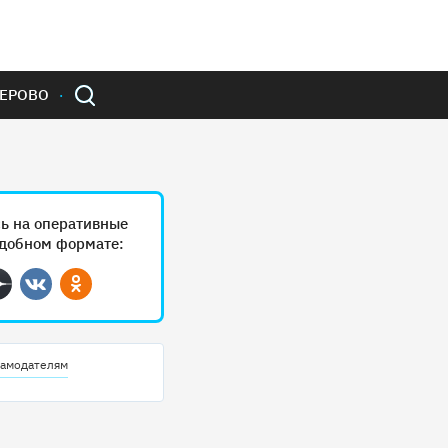
ЕРОВО
ь на оперативные
удобном формате:
ram
Дзен
Вконтакте
Одноклассники
амодателям