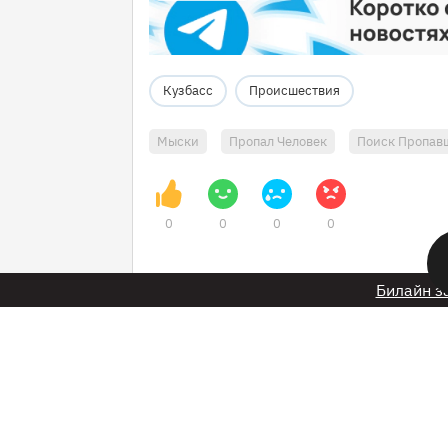
Кузбасс
Происшествия
Мыски
Пропал Человек
Поиск Пропав
0
0
0
0
Билайн з
23 декабря 2024 в 09:43