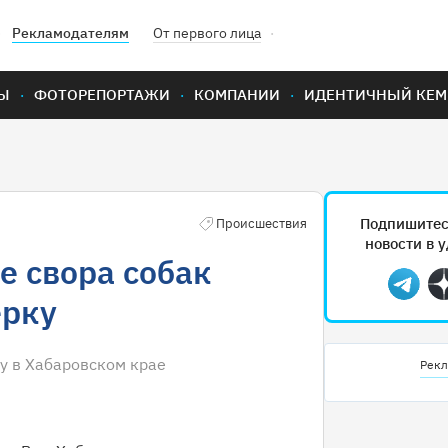
Рекламодателям
От первого лица
Ы
ФОТОРЕПОРТАЖИ
КОМПАНИИ
ИДЕНТИЧНЫЙ КЕМ
Подпишитес
Происшествия
новости в 
е свора собак
Teleg
ерку
у в Хабаровском крае
Рекл