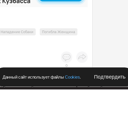
Нападение Собаки
Погибла Женщина
0
Подтвердить
Данный сайт использует файлы
Cookies
.
апустил в Кемеровской области акцию с розыгрышем iPho
Подпишитес
Происшествия