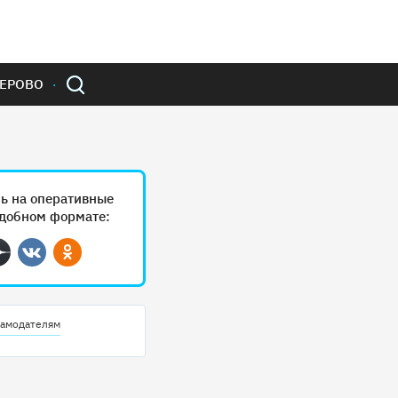
ЕРОВО
ь на оперативные
удобном формате:
ram
Дзен
Вконтакте
Одноклассники
амодателям