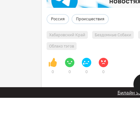
Россия
Происшествия
Хабаровский Край
Бездомные Собаки
Облако тэгов
0
0
0
0
Билайн з
24 декабря 2024 в 08:22