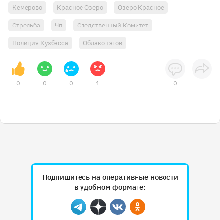
Кемерово
Красное Озеро
Озеро Красное
Стрельба
Чп
Следственный Комитет
Полиция Кузбасса
Облако тэгов
0
0
0
1
0
Подпишитесь на оперативные новости
в удобном формате:
Telegram
Дзен
Вконтакте
Одноклассники