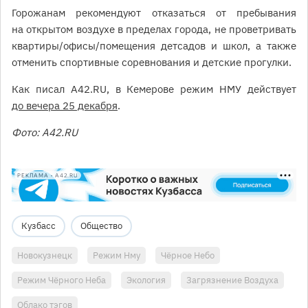
Горожанам рекомендуют отказаться от пребывания
на открытом воздухе в пределах города, не проветривать
квартиры/офисы/помещения детсадов и школ, а также
отменить спортивные соревнования и детские прогулки.
Как писал A42.RU, в Кемерове режим НМУ действует
до вечера 25 декабря
.
Фото: A42.RU
РЕКЛАМА • A42.RU
Кузбасс
Общество
Новокузнецк
Режим Нму
Чёрное Небо
Режим Чёрного Неба
Экология
Загрязнение Воздуха
Облако тэгов