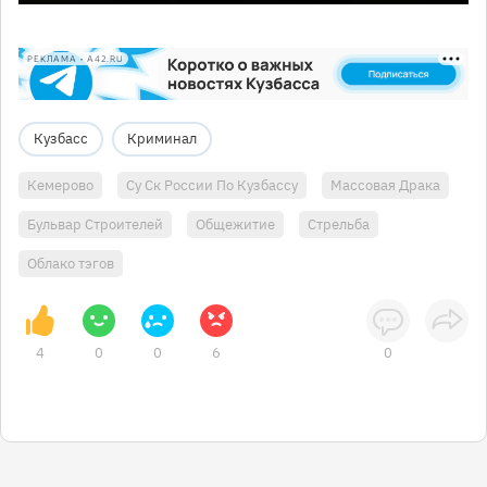
РЕКЛАМА • A42.RU
Кузбасс
Криминал
Кемерово
Су Ск России По Кузбассу
Массовая Драка
Бульвар Строителей
Общежитие
Стрельба
Облако тэгов
4
0
0
6
0