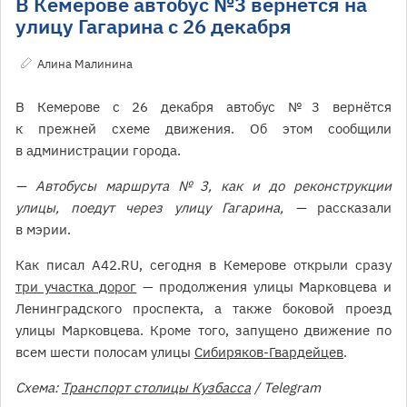
В Кемерове автобус №3 вернётся на
улицу Гагарина с 26 декабря
Алина Малинина
В Кемерове с 26 декабря автобус № 3 вернётся
к прежней схеме движения. Об этом сообщили
в администрации города.
— Автобусы маршрута № 3, как и до реконструкции
улицы, поедут через улицу Гагарина, —
рассказали
в мэрии.
Как писал A42.RU, сегодня в Кемерове открыли сразу
три участка дорог
— продолжения улицы Марковцева и
Ленинградского проспекта, а также боковой проезд
улицы Марковцева. Кроме того, запущено движение по
всем шести полосам улицы
Сибиряков-Гвардейцев
.
Схема:
Транспорт столицы Кузбасса
/ Telegram