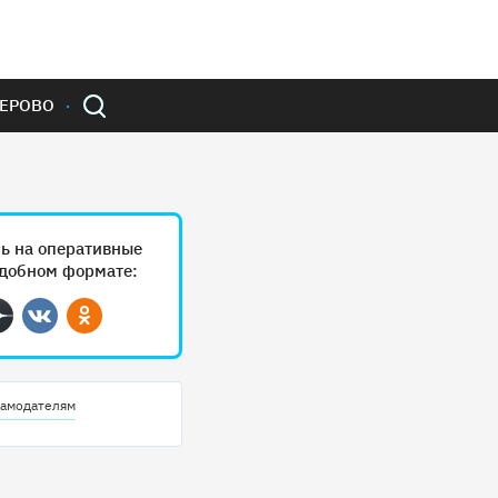
ЕРОВО
ь на оперативные
удобном формате:
ram
Дзен
Вконтакте
Одноклассники
амодателям