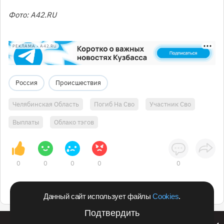
Фото: А42.RU
РЕКЛАМА • A42.RU
Россия
Происшествия
Челябинская Область
Погиб На Сво
Участник Сво
Выплаты
Облако тэгов
0
0
0
0
0
Данный сайт использует файлы
Cookies
.
Подтвердить
Билайн запустил в Кемеровской области акцию с