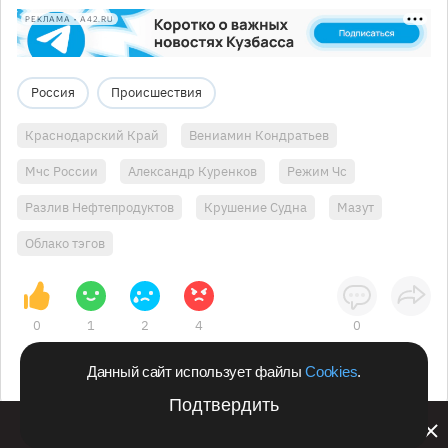
РЕКЛАМА • A42.RU
Россия
Происшествия
Краснодарский Край
Вениамин Кондратьев
Мчс России
Александр Куренков
Режим Чс
Разлив Нефтепродуктов
Крушение Судна
Мазут
Облако тэгов
0
1
2
4
0
Данный сайт использует файлы
Cookies
.
Подтвердить
Билайн запустил в Кемеровской области акцию с
розыгрышем iPhone 17 PRO