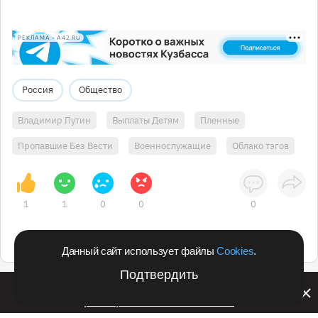
РЕКЛАМА • A42.RU
Россия
Общество
Владимир Путин
Выплаты Детям
Пленные
Пропавшие Без Вести
Военнослужащие
Облако тэгов
1
1
0
0
0
Данный сайт использует файлы
Cookies
.
Подтвердить
Билайн запустил в Кемеровской области акцию с
розыгрышем iPhone 17 PRO