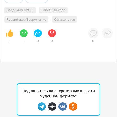
Владимир Путин
Ракетный Удар
Российское Вооружение
Облако тэгов
0
1
0
0
0
Подпишитесь на оперативные новости
в удобном формате:
Telegram
Дзен
Вконтакте
Одноклассники