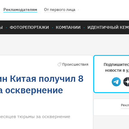
Рекламодателям
От первого лица
Ы
ФОТОРЕПОРТАЖИ
КОМПАНИИ
ИДЕНТИЧНЫЙ КЕМ
Подпишитес
Происшествия
новости в 
н Китая получил 8
Teleg
а осквернение
Рекл
месяцев тюрьмы за осквернение