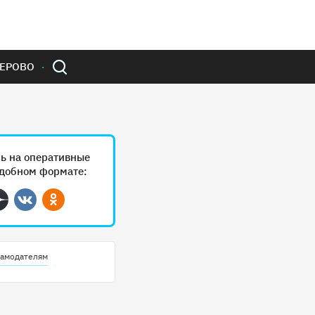
ЕРОВО
ь на оперативные
удобном формате:
ram
Дзен
Вконтакте
Одноклассники
амодателям