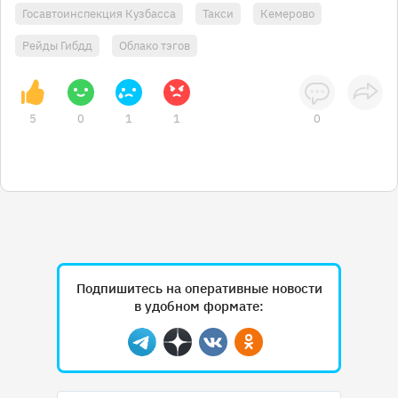
Госавтоинспекция Кузбасса
Такси
Кемерово
Рейды Гибдд
Облако тэгов
5
0
1
1
0
Подпишитесь на оперативные новости
в удобном формате:
Telegram
Дзен
Вконтакте
Одноклассники