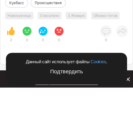
Кузбасс
Происшествия
Новокузнецк
Спасатели
1 Января
Облако тэгов
2
0
0
0
0
Данный сайт использует файлы
Cookies
.
Подтвердить
Билайн запустил в Кемеровской области акцию с
розыгрышем iPhone 17 PRO
Подпишитесь на оперативные новости
в удобном формате:
Telegram
Дзен
Вконтакте
Одноклассники