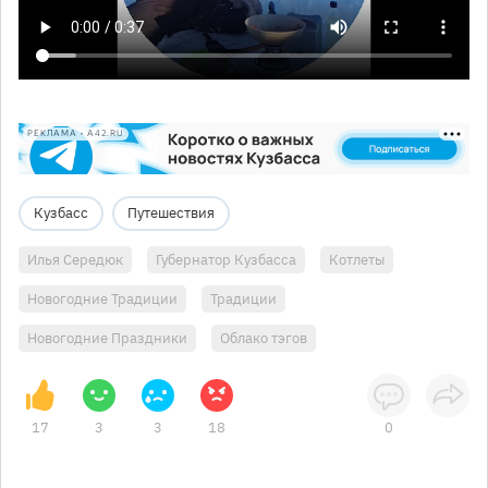
РЕКЛАМА • A42.RU
Кузбасс
Путешествия
Илья Середюк
Губернатор Кузбасса
Котлеты
Новогодние Традиции
Традиции
Новогодние Праздники
Облако тэгов
17
3
3
18
0