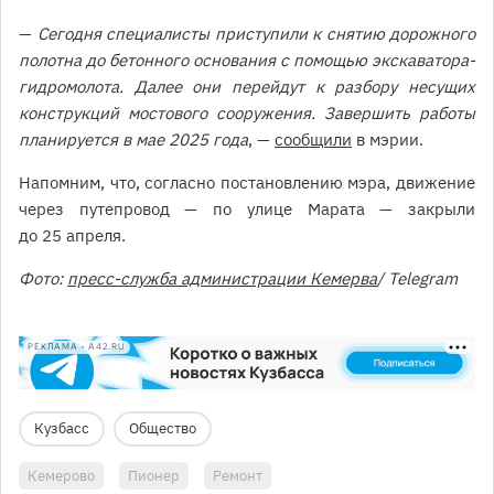
—
Сегодня специалисты приступили к снятию дорожного
полотна до бетонного основания с помощью экскаватора-
гидромолота. Далее они перейдут к разбору несущих
конструкций мостового сооружения. Завершить работы
планируется в мае 2025 года
, —
сообщили
в мэрии.
Напомним, что, согласно постановлению мэра, движение
через путепровод — по улице Марата — закрыли
до 25 апреля.
Фото:
пресс-служба администрации Кемерва
/ Telegram
РЕКЛАМА • A42.RU
Кузбасс
Общество
Кемерово
Пионер
Ремонт