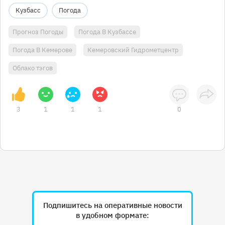
Кузбасс
Погода
Прогноз Погоды
Погода В Кузбассе
Погода В Кемерове
Кемеровский Гидрометцентр
Облако тэгов
3
1
1
1
0
Подпишитесь на оперативные новости
в удобном формате: