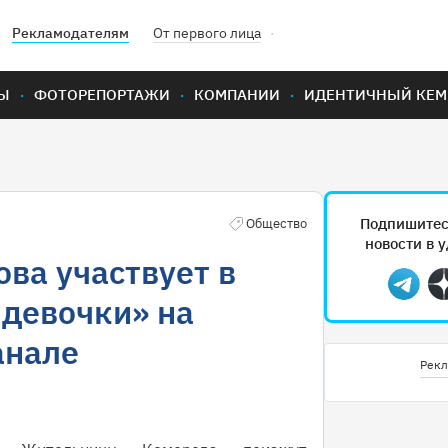
Рекламодателям
От первого лица
Ы
ФОТОРЕПОРТАЖИ
КОМПАНИИ
ИДЕНТИЧНЫЙ КЕМ
Подпишитес
Общество
новости в 
ва участвует в
Teleg
 девочки» на
анале
Рекл