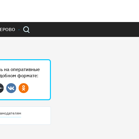
ЕРОВО
ь на оперативные
удобном формате:
ram
Дзен
Вконтакте
Одноклассники
амодателям