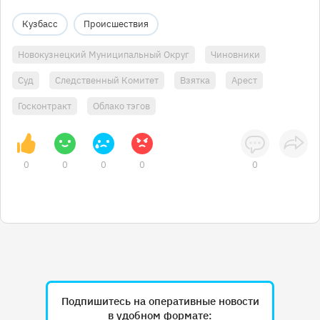
Кузбасс
Происшествия
Новокузнецкий Муниципальный Округ
Чиновники
Суд
Следственный Комитет
Взятка
Арест
Госконтракт
Облако тэгов
0
0
0
0
0
Подпишитесь на оперативные новости
в удобном формате: