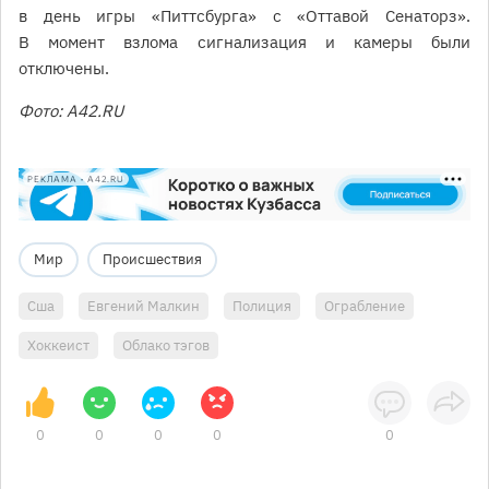
в день игры «Питтсбурга» с «Оттавой Сенаторз».
В момент взлома сигнализация и камеры были
отключены.
Фото: А42.RU
РЕКЛАМА • A42.RU
Мир
Происшествия
Сша
Евгений Малкин
Полиция
Ограбление
Хоккеист
Облако тэгов
0
0
0
0
0