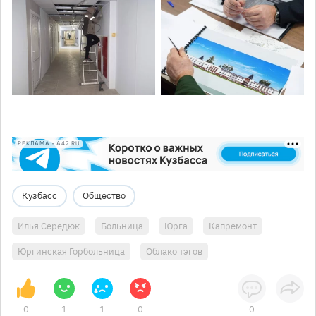
РЕКЛАМА • A42.RU
Кузбасс
Общество
Илья Середюк
Больница
Юрга
Капремонт
Юргинская Горбольница
Облако тэгов
0
1
1
0
0