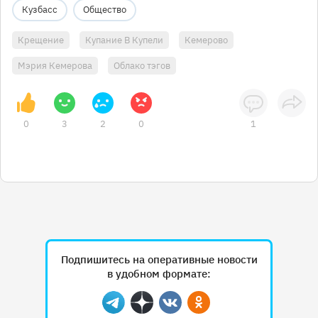
Кузбасс
Общество
Крещение
Купание В Купели
Кемерово
Мэрия Кемерова
Облако тэгов
0
3
2
0
1
Подпишитесь на оперативные новости
в удобном формате:
Telegram
Дзен
Вконтакте
Одноклассники