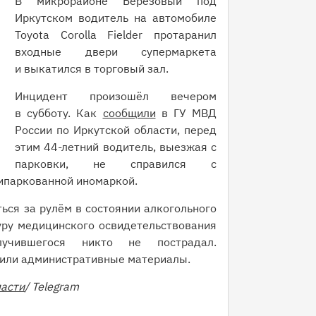
В микрорайоне Березовый под
Иркутском водитель на автомобиле
Toyota Corolla Fielder протаранил
входные двери супермаркета
и выкатился в торговый зал.
Инцидент произошёл вечером
в субботу. Как
сообщили
в ГУ МВД
России по Иркутской области, перед
этим 44-летний водитель, выезжая с
парковки, не справился с
рипаркованной иномаркой.
ься за рулём в состоянии алкогольного
уру медицинского освидетельствования
учившегося никто не пострадал.
вили административные материалы.
ласти
/ Telegram