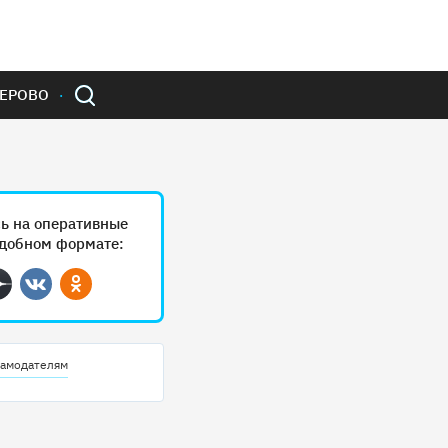
ЕРОВО
ь на оперативные
удобном формате:
ram
Дзен
Вконтакте
Одноклассники
амодателям