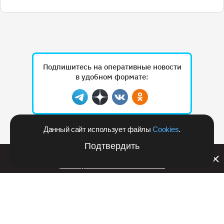
Подпишитесь на оперативные новости
в удобном формате:
Telegram
Дзен
Вконтакте
Одноклассники
Данный сайт использует файлы
Cookies
.
Рекламодателям
Подтвердить
Билайн запустил в Кемеровской области акцию с
розыгрышем iPhone 17 PRO
РЕКЛАМА • RSHB.RU