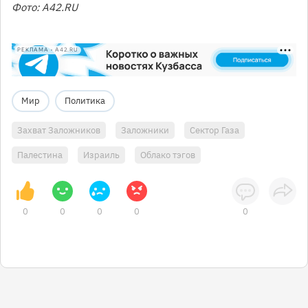
Фото: А42.RU
РЕКЛАМА • A42.RU
Мир
Политика
Захват Заложников
Заложники
Сектор Газа
Палестина
Израиль
Облако тэгов
0
0
0
0
0