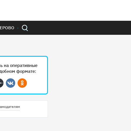
ЕРОВО
ь на оперативные
удобном формате:
ram
Дзен
Вконтакте
Одноклассники
амодателям