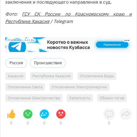
заключения и последующего направления в суд.
Фото:
ГСУ СК России по Красноярскому краю и
Республике Хакасия
/ Telegram
РЕКЛАМА • A42.RU
Россия
Происшествия
Хакасия
Республика Хакасия
Отключение Воды
Отключение Света
Отключение Электроэнергии
Отключение Электричества
Халатность
Облако тэгов
0
0
0
0
0