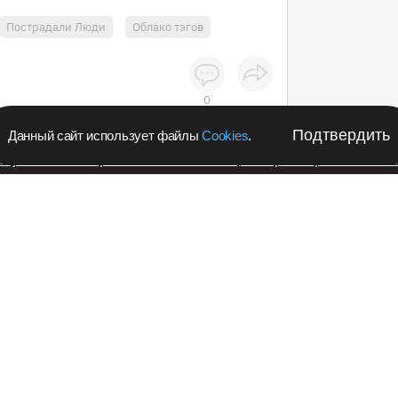
Пострадали Люди
Облако тэгов
0
Подтвердить
Данный сайт использует файлы
Cookies
.
апустил в Кемеровской области акцию с розыгрышем iPho
Подпишитес
Происшествия
новости в 
чина попал в
Teleg
укуса габонской