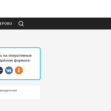
ЕРОВО
ь на оперативные
удобном формате:
ram
Дзен
Вконтакте
Одноклассники
амодателям