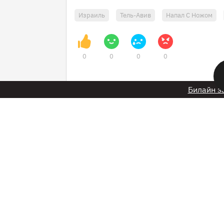
Израиль
Тель-Авив
Напал С Ножом
0
0
0
0
Билайн з
22 января 2025 в 05:20
Во Владимире муж
реанимацию после 
гадюки