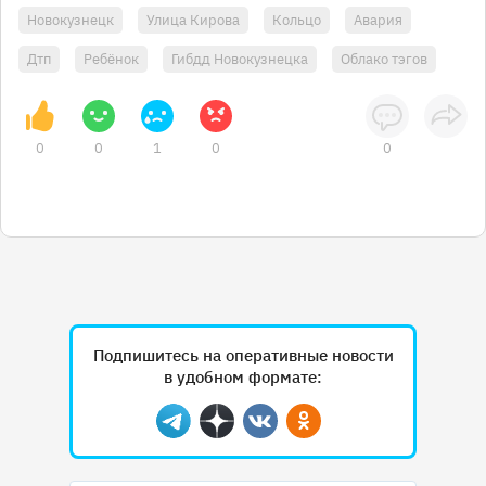
Новокузнецк
Улица Кирова
Кольцо
Авария
Дтп
Ребёнок
Гибдд Новокузнецка
Облако тэгов
0
0
1
0
0
Подпишитесь на оперативные новости
в удобном формате:
Telegram
Дзен
Вконтакте
Одноклассники