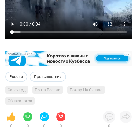
РЕКЛАМА • A42.RU
Россия
Происшествия
Салехард
Почта России
Пожар На Складе
Облако тэгов
0
0
0
0
0