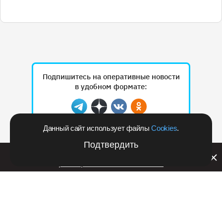
Подпишитесь на оперативные новости
в удобном формате:
Telegram
Дзен
Вконтакте
Одноклассники
Данный сайт использует файлы
Cookies
.
Подтвердить
Рекламодателям
Билайн запустил в Кемеровской области акцию с
розыгрышем iPhone 17 PRO
РЕКЛАМА • RSHB.RU