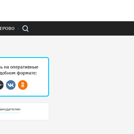
ЕРОВО
ь на оперативные
удобном формате:
ram
Дзен
Вконтакте
Одноклассники
амодателям