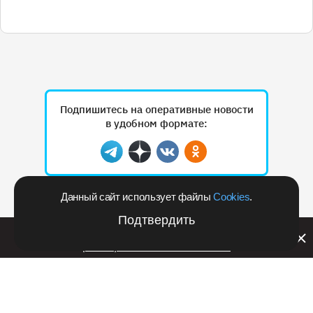
Подпишитесь на оперативные новости
в удобном формате:
Telegram
Дзен
Вконтакте
Одноклассники
Данный сайт использует файлы
Cookies
.
Рекламодателям
Подтвердить
Билайн запустил в Кемеровской области акцию с
розыгрышем iPhone 17 PRO
27 января 2025 в 09:53
Происшествия