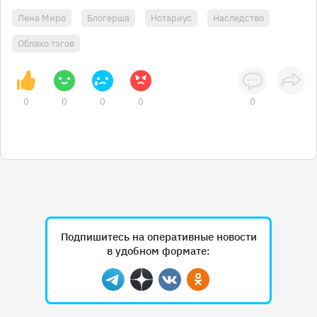
Лена Миро
Блогерша
Нотариус
Наследство
Облако тэгов
0
0
0
0
0
Подпишитесь на оперативные новости
в удобном формате:
Telegram
Дзен
Вконтакте
Одноклассники