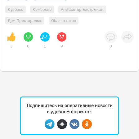
Кузбасс
Кемерово
Александр Бастрыкин
Дом Престарелых
Облако тэгов
3
0
1
9
0
Подпишитесь на оперативные новости
в удобном формате:
Telegram
Дзен
Вконтакте
Одноклассники