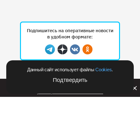
Подпишитесь на оперативные новости
в удобном формате:
Telegram
Дзен
Вконтакте
Одноклассники
Данный сайт использует файлы
Cookies
.
Рекламодателям
Подтвердить
Билайн запустил в Кемеровской области акцию с
розыгрышем iPhone 17 PRO
РЕКЛАМА • RSHB.RU