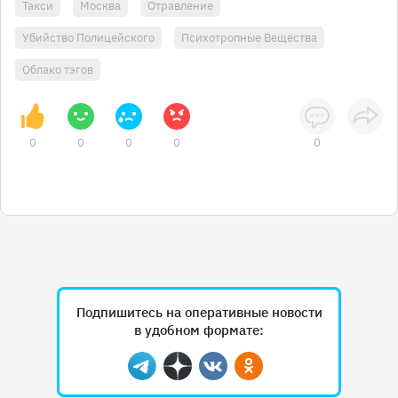
Такси
Москва
Отравление
Убийство Полицейского
Психотропные Вещества
Облако тэгов
0
0
0
0
0
Подпишитесь на оперативные новости
в удобном формате:
Telegram
Дзен
Вконтакте
Одноклассники