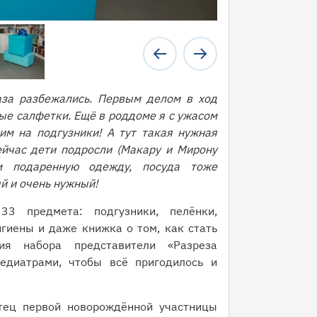
лаза разбежались. Первым делом в ход
ые салфетки. Ещё в роддоме я с ужасом
им на подгузники! А тут такая нужная
ейчас дети подросли (Макару и Мирону
м подаренную одежду, посуда тоже
й и очень нужный!
3 предмета: подгузники, пелёнки,
гиены и даже книжка о том, как стать
я набора представители «Разреза
педиатрами, чтобы всё пригодилось и
тец первой новорождённой участницы