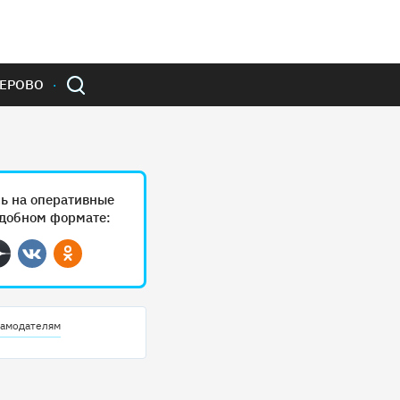
ЕРОВО
ь на оперативные
удобном формате:
ram
Дзен
Вконтакте
Одноклассники
амодателям