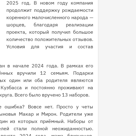
2025 год. В новом году компания
продолжит поддержку рождаемости
коренного малочисленного народа —
шорцев, благодаря реализации
проекта, который получил большое
количество положительных отзывов.
Условия для участия и состав
ан в начале 2024 года. В рамках его
ённых вручили 12 семьям. Подарки
рых один или оба родителя являются
 Кузбасса и постоянно проживают на
руга. Всего было вручено 13 наборов.
е ошибка? Вовсе нет. Просто у четы
ыновья Макар и Мирон. Родители уже
дин из которых приёмный. Наборы от
елей стали полной неожиданностью.
вгусте 2024 года, мама близнецов,