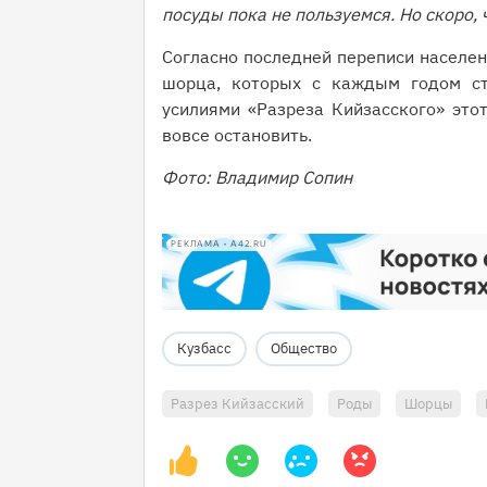
посуды пока не пользуемся. Но скоро, ч
Согласно последней переписи населен
шорца, которых с каждым годом ст
усилиями «Разреза Кийзасского» это
вовсе остановить.
Фото: Владимир Сопин
РЕКЛАМА • A42.RU
Кузбасс
Общество
Разрез Кийзасский
Роды
Шорцы