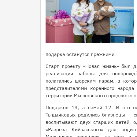
подарка останутся прежними.
Старт проекту «Новая жизнь» был д
реализации наборы для новорожд
полагались шорским парам, в кото
представителями коренного народа
территории Мысковского городского ок
Подарков 13, а семей 12. И это н
Тыдыяковых родились близнецы — с
воспитывают двух старших детей, о
«Разреза Кийзасского» для родит
Мальчишки появились на свет в а