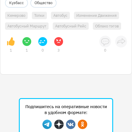
Кузбасс
Общество
Кемерово
Топки
Автобус
Изменение Движения
Автобусный Маршрут
Автобусный Рейс
Облако тэгов
1
1
0
3
0
Подпишитесь на оперативные новости
в удобном формате:
Telegram
Дзен
Вконтакте
Одноклассники