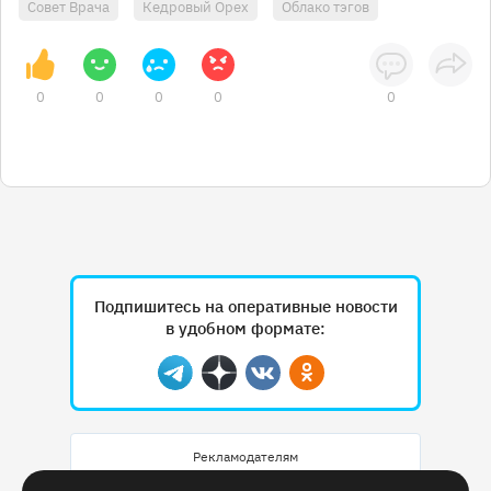
Совет Врача
Кедровый Орех
Облако тэгов
0
0
0
0
0
Подпишитесь на оперативные новости
в удобном формате:
Telegram
Дзен
Вконтакте
Одноклассники
Рекламодателям