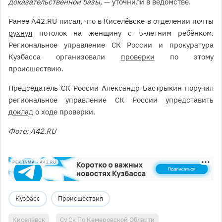
доказательственной базы,
— уточнили в ведомстве.
Ранее A42.RU писал, что в Киселёвске в отделении почты
рухнул
потолок на женщину с 5-летним ребёнком.
Региональное управление СК России и прокуратура
Кузбасса организовали
проверки
по этому
происшествию.
Председатель СК России Александр Бастрыкин поручил
региональное управление СК России упредставить
доклад
о ходе проверки.
Фото: A42.RU
РЕКЛАМА • A42.RU
Кузбасс
Происшествия
Киселёвск
Су Ск По Кемеровской Области