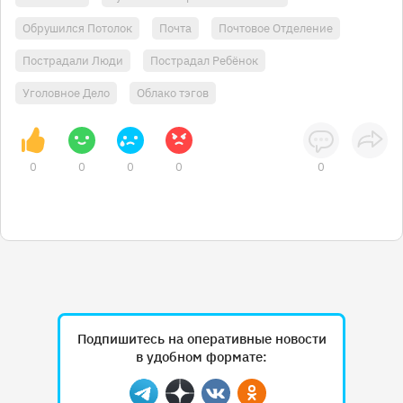
Обрушился Потолок
Почта
Почтовое Отделение
Пострадали Люди
Пострадал Ребёнок
Уголовное Дело
Облако тэгов
0
0
0
0
0
Подпишитесь на оперативные новости
в удобном формате:
Telegram
Дзен
Вконтакте
Одноклассники