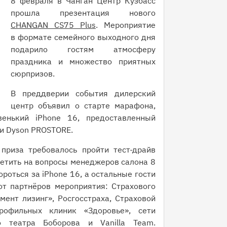
8 февраля в Чанган Центр Кузбасс
прошла презентация нового
CHANGAN CS75 Plus
. Мероприятие
в формате семейного выходного дня
подарило гостям атмосферу
праздника и множество приятных
сюрпризов.
В преддверии события дилерский
центр объявил о старте марафона,
енький iPhone 16, предоставленный
 и Dyson PROSTORE.
приза требовалось пройти тест-драйв
етить на вопросы менеджеров салона 8
оться за iPhone 16, а остальные гости
т партнёров мероприятия: Страхового
ент лизинг», Росгосстраха, Страховой
рофильных клиник «Здоровье», сети
го театра Боборова и Vanilla Team.