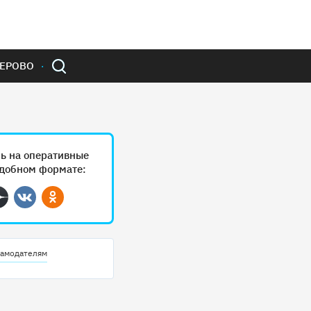
ЕРОВО
ь на оперативные
удобном формате:
ram
Дзен
Вконтакте
Одноклассники
амодателям