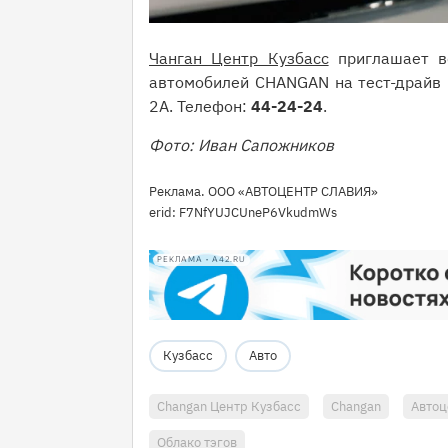
Чанган Центр Кузбасс
приглашает в
автомобилей CHANGAN на тест-драйв п
2А. Телефон:
44-24-24
.
Фото: Иван Сапожников
Реклама. ООО «АВТОЦЕНТР СЛАВИЯ»
erid: F7NfYUJCUneP6VkudmWs
РЕКЛАМА • A42.RU
Кузбасс
Авто
Changan Центр Кузбасс
Changan
Автоц
Облако тэгов