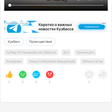
РЕКЛАМА • A42.RU
Кузбасс
Происшествия
Гу Мвд По Кемеровской Области
Дтп
Пьяное Дтп
Кемерово
Улица Сибиряков-Гвардейцев
Облако тэгов
0
0
0
1
0