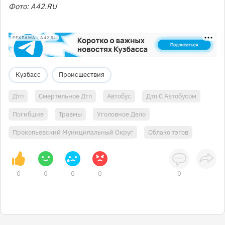
Фото: A42.RU
РЕКЛАМА • A42.RU
Кузбасс
Происшествия
Дтп
Смертельное Дтп
Автобус
Дтп С Автобусом
Погибшие
Травмы
Уголовное Дело
Прокопьевский Муниципальный Округ
Облако тэгов
0
0
0
0
0