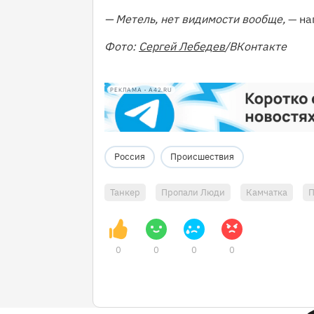
— Метель, нет видимости вообще,
— на
Фото:
Сергей Лебедев
/ВКонтакте
РЕКЛАМА • A42.RU
Россия
Происшествия
Танкер
Пропали Люди
Камчатка
П
0
0
0
0