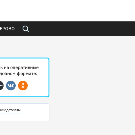
ЕРОВО
ь на оперативные
удобном формате:
ram
Дзен
Вконтакте
Одноклассники
амодателям