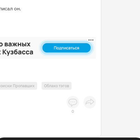
писал он.
оиски Пропавших
Облако тэгов
0