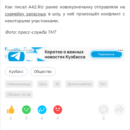
Как писал A42.RU ранее новокузнечанку отправляли на
скамейку запасных
в шоу, у неё произошёл конфликт с
некоторыми участниками.
Фото: пресс-служба ТНТ
РЕКЛАМА • A42.RU
Кузбасс
Общество
Новокузнецк
Шоу
Тв
Домохозяйка
Тнт
Облако тэгов
0
0
0
0
0