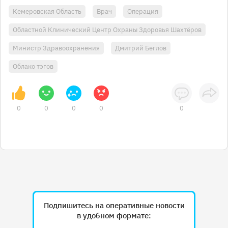
Кемеровская Область
Врач
Операция
Областной Клинический Центр Охраны Здоровья Шахтёров
Министр Здравоохранения
Дмитрий Беглов
Облако тэгов
0
0
0
0
0
Подпишитесь на оперативные новости
в удобном формате: