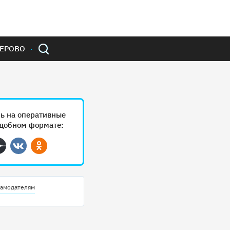
ЕРОВО
ь на оперативные
удобном формате:
ram
Дзен
Вконтакте
Одноклассники
амодателям