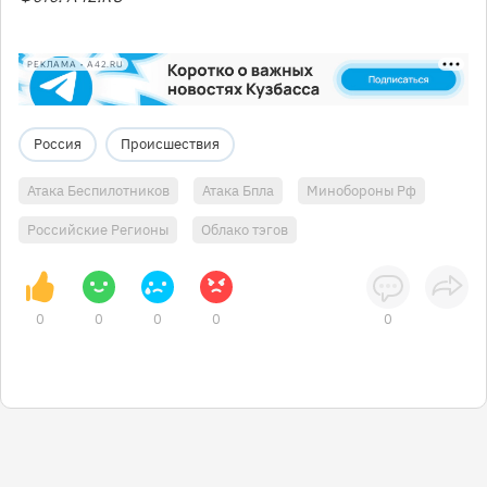
РЕКЛАМА • A42.RU
Россия
Происшествия
Атака Беспилотников
Атака Бпла
Минобороны Рф
Российские Регионы
Облако тэгов
0
0
0
0
0